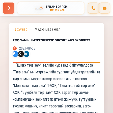
ТАВАНТОЛГОЙ
ТӨМӨР ЗАМ ХХК
Нүүр хуудас
—
Мэдээ мэдээлэл
ТӨМӨР ЗАМЫН МЭРГЭЖЛЭЭР ЭЛСЭЛТ АВЧ ЭХЭЛЖЭЭ
2021-08-05
“Шинэ төмөр зам” төслийн хүрээнд байгуулагдсан
“Төмөр зам”-ын мэргэжлийн сургалт үйлдвэрлэлийн төв
төмөр замын мэргэжлээр элсэлт авч эхэлжээ.
“Монголын төмөр зам” ТӨХК, “Тавантолгой төмөр зам”
ХХК, “Зүүнбаян төмөр зам” ХХК зэрэг төмөр замын
компаниудын захиалгаар өртөөний жижүүр, зүтгүүрийн
туслах машинч, илчит тэрэгний засварчин, вагон
үзэгч, засварчин, ачаа вагон хүлээлцэгч, төмөр замын