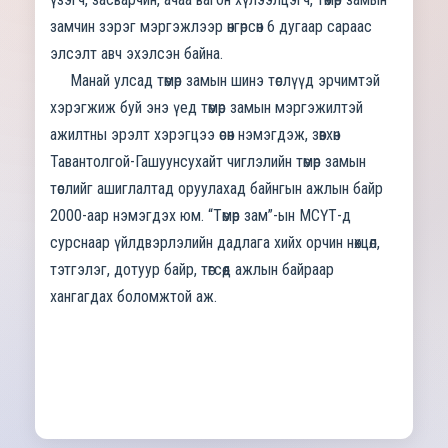
замчин зэрэг мэргэжлээр өнгөрсөн 6 дугаар сараас
элсэлт авч эхэлсэн байна.
Манай улсад төмөр замын шинэ төслүүд эрчимтэй
хэрэгжиж буй энэ үед төмөр замын мэргэжилтэй
ажилтны эрэлт хэрэгцээ өсөн нэмэгдэж, зөвхөн
Тавантолгой-Гашуунсухайт чиглэлийн төмөр замын
төслийг ашиглалтад оруулахад байнгын ажлын байр
2000-аар нэмэгдэх юм. “Төмөр зам”-ын МСҮТ-д
сурснаар үйлдвэрлэлийн дадлага хийх орчин нөхцөл,
тэтгэлэг, дотуур байр, төгсөөд ажлын байраар
хангагдах боломжтой аж.