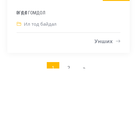
ӨРГӨДӨЛ ГОМДОЛ
Ил тод байдал
Унших
1
2
»
ТАВАНТОЛГОЙ ТӨМӨР ЗАМ ХХК