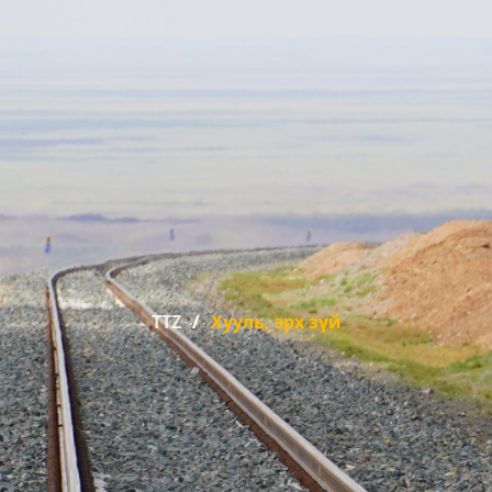
TTZ
Хууль, эрх зүй