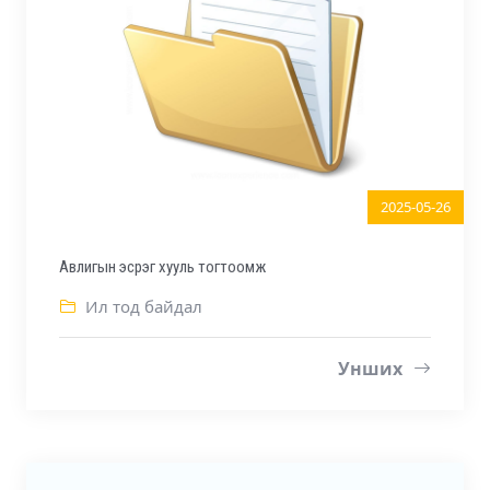
2025-05-26
Авлигын эсрэг хууль тогтоомж
Ил тод байдал
Унших